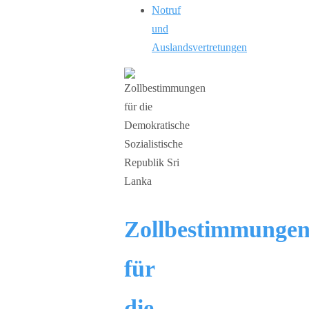
Notruf
und
Auslandsvertretungen
Zollbestimmunge
für
die