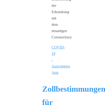
der
Erkrankung
mit
dem
neuartigen
Coronavirus):
COVID-
19
-
Auswärtiges
Amt
.
Zollbestimmunge
für