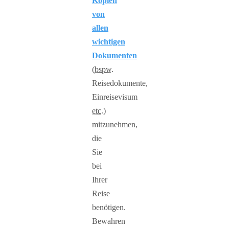
Kopien
von
allen
wichtigen
Dokumenten
(
bspw.
Reisedokumente,
Einreisevisum
etc.
)
mitzunehmen,
die
Sie
bei
Ihrer
Reise
benötigen.
Bewahren