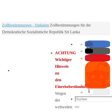
Home
Zollbestimmungen - Südasien
Zollbestimmungen für die
Demokratische Sozialistische Republik Sri Lanka
ACHTUNG
Wichtiger
Hinweis
zu
den
Einreisebestimmungen:
Wegen
Suchen
der
nach:
weltweiten
Suchen