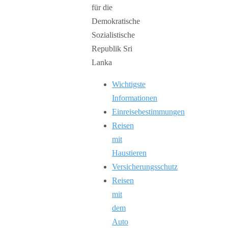
Wichtigste
Informationen
Einreisebestimmungen
Reisen
mit
Haustieren
Versicherungsschutz
Reisen
mit
dem
Auto