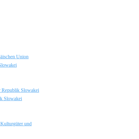
päischen Union
Slowakei
er Republik Slowakei
ik Slowakei
 Kulturgüter und