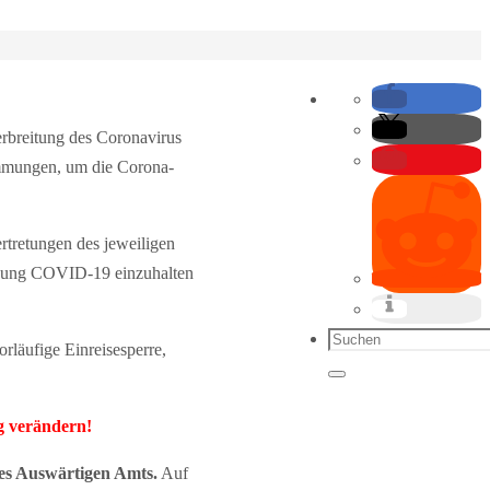
rbreitung des Coronavirus
timmungen, um die Corona-
ertretungen des jeweiligen
nkung COVID-19 einzuhalten
Suchen
läufige Einreisesperre,
nach:
Suchen
g verändern!
des Auswärtigen Amts.
Auf