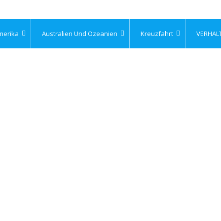
merika
Australien Und Ozeanien
Kreuzfahrt
VERHAL