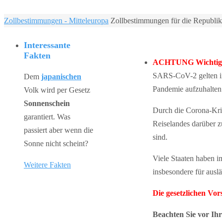
Home
Zollbestimmungen - Mitteleuropa
Zollbestimmungen für die Republi
Interessante
Fakten
ACHTUNG Wichtiger
SARS-CoV-2 gelten in 
Dem
japanischen
Pandemie aufzuhalten
Volk wird per Gesetz
Sonnenschein
Durch die Corona-Kris
garantiert. Was
Reiselandes darüber 
passiert aber wenn die
sind.
Sonne nicht scheint?
Viele Staaten haben 
Weitere Fakten
insbesondere für auslä
Die gesetzlichen Vo
Beachten Sie vor Ih