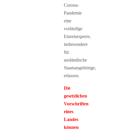
Corona-
Pandemie
eine
vorläufige
Einreisesperre,
insbesondere
für
ausländische
Staatsangehörige,
erlassen.
Die
gesetzlichen
Vorschriften
eines
Landes
können