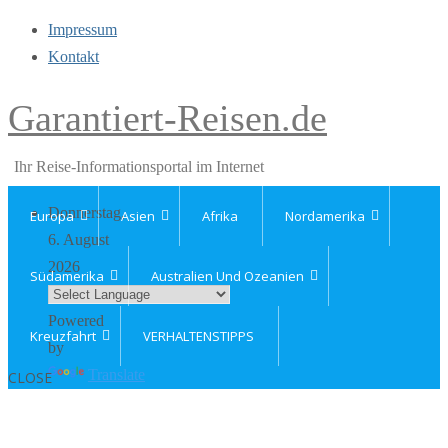
Impressum
Kontakt
Garantiert-Reisen.de
Ihr Reise-Informationsportal im Internet
Donnerstag,
Europa
Asien
Afrika
Nordamerika
6. August
2026
Südamerika
Australien Und Ozeanien
Powered
Kreuzfahrt
VERHALTENSTIPPS
by
Translate
CLOSE