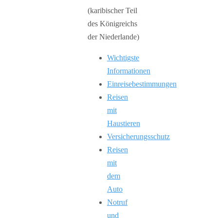
Wichtigste
Informationen
Einreisebestimmungen
Reisen
mit
Haustieren
Versicherungsschutz
Reisen
mit
dem
Auto
Notruf
und