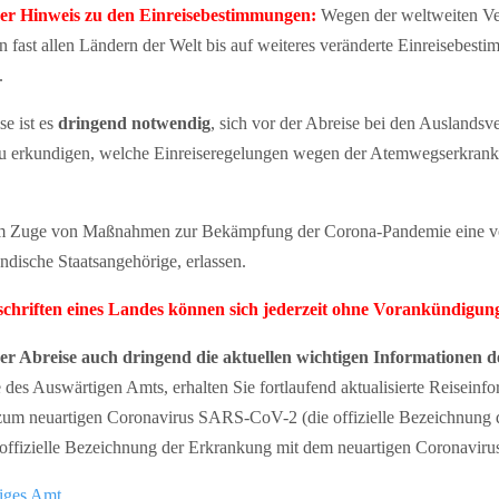
 Hinweis zu den Einreisebestimmungen:
Wegen der weltweiten Ve
fast allen Ländern der Welt bis auf weiteres veränderte Einreisebes
.
e ist es
dringend notwendig
, sich vor der Abreise bei den Auslandsv
zu erkundigen, welche Einreiseregelungen wegen der Atemwegserkra
im Zuge von Maßnahmen zur Bekämpfung der Corona-Pandemie eine vor
ndische Staatsangehörige, erlassen.
rschriften eines Landes können sich jederzeit ohne Vorankündigun
rer Abreise auch dringend die aktuellen wichtigen Informationen 
 des Auswärtigen Amts, erhalten Sie fortlaufend aktualisierte Reisein
um neuartigen Coronavirus SARS-CoV-2 (die offizielle Bezeichnung d
fizielle Bezeichnung der Erkrankung mit dem neuartigen Coronavirus
iges Amt
.