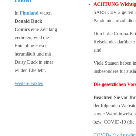
Fakten
ACHTUNG Wichtiger
SARS-CoV-2 gelten in 
In
Finnland
waren
Pandemie aufzuhalten
Donald Duck
Comics
eine Zeit lang
Durch die Corona-Kris
verboten, weil die
Reiselandes darüber 
Ente ohne Hosen
sind.
herumläuft und mit
Daisy Duck in einer
Viele Staaten haben 
wilden Ehe lebt.
insbesondere für auslä
Weitere Fakten
Die gesetzlichen Vo
Beachten Sie vor Ih
der folgenden Website
sowie Warnhinweise z
bzw.
COVID-19 (die of
COVID-19 - Auswärt