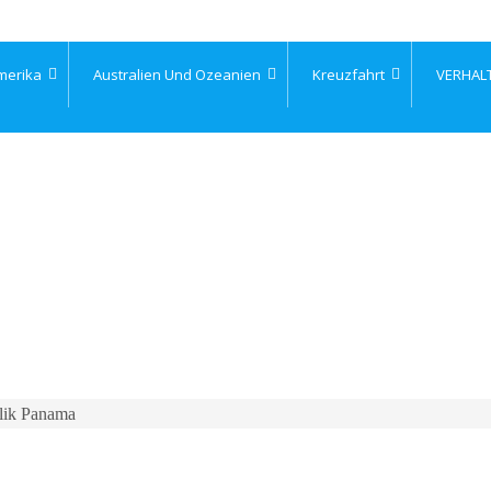
merika
Australien Und Ozeanien
Kreuzfahrt
VERHAL
lik Panama