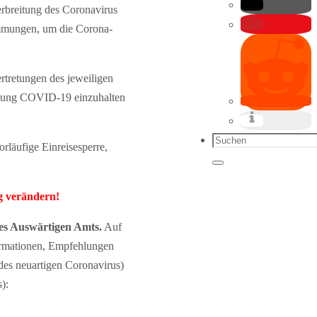
rbreitung des Coronavirus
timmungen, um die Corona-
ertretungen des jeweiligen
nkung COVID-19 einzuhalten
Suchen
läufige Einreisesperre,
nach:
Suchen
g verändern!
des Auswärtigen Amts.
Auf
formationen, Empfehlungen
es neuartigen Coronavirus)
):