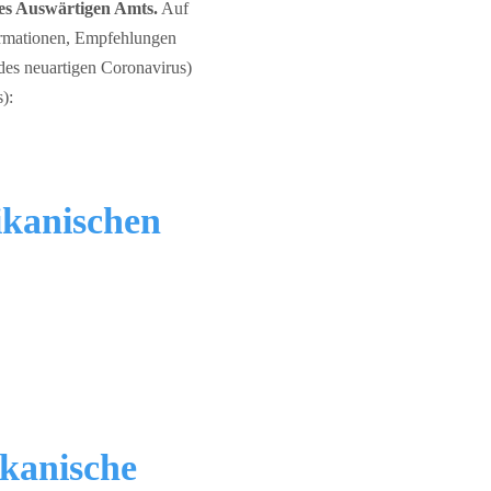
des Auswärtigen Amts.
Auf
formationen, Empfehlungen
es neuartigen Coronavirus)
):
ikanischen
ikanische