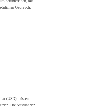
herunterladen, mit
ersönlichen Gebrauch:
lar (
USD
) müssen
erden. Die Ausfuhr der