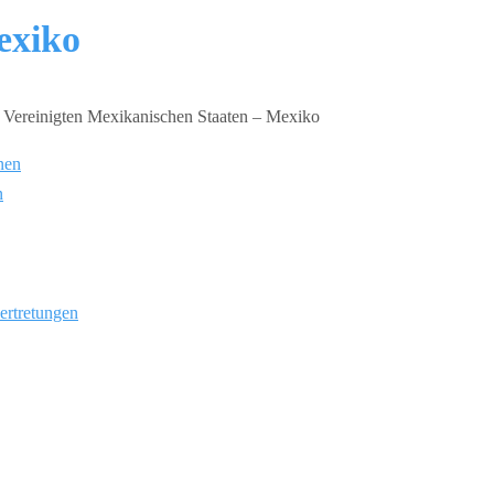
exiko
nen
n
ertretungen