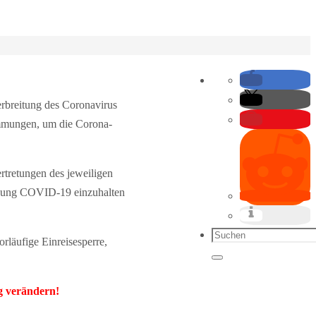
rbreitung des Coronavirus
timmungen, um die Corona-
ertretungen des jeweiligen
nkung COVID-19 einzuhalten
Suchen
läufige Einreisesperre,
nach:
Suchen
g verändern!