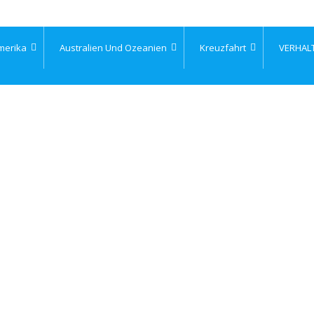
merika
Australien Und Ozeanien
Kreuzfahrt
VERHAL