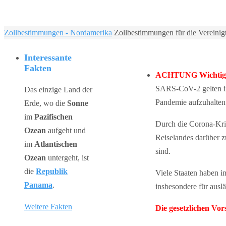
Home
Zollbestimmungen - Nordamerika
Zollbestimmungen für die Vereini
Interessante
Fakten
ACHTUNG Wichtiger
SARS-CoV-2 gelten in 
Das einzige Land der
Pandemie aufzuhalten
Erde, wo die
Sonne
im
Pazifischen
Durch die Corona-Kris
Ozean
aufgeht und
Reiselandes darüber 
im
Atlantischen
sind.
Ozean
untergeht, ist
die
Republik
Viele Staaten haben 
Panama
.
insbesondere für auslä
Weitere Fakten
Die gesetzlichen Vo