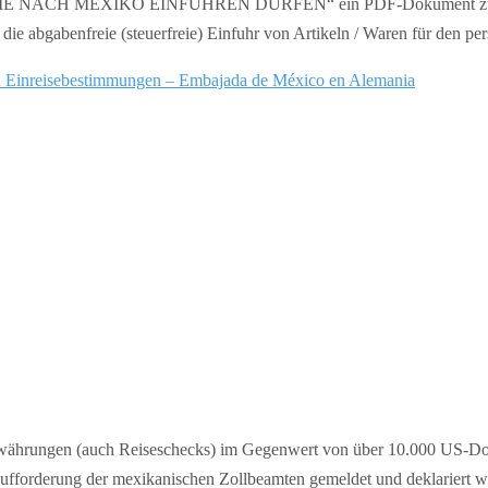
SIE NACH MEXIKO EINFÜHREN DÜRFEN“ ein PDF-Dokument zum 
die abgabenfreie (steuerfreie) Einfuhr von Artikeln / Waren für den p
d Einreisebestimmungen – Embajada de México en Alemania
hrungen (auch Reiseschecks) im Gegenwert von über 10.000 US-Dol
ufforderung der mexikanischen Zollbeamten gemeldet und deklariert w