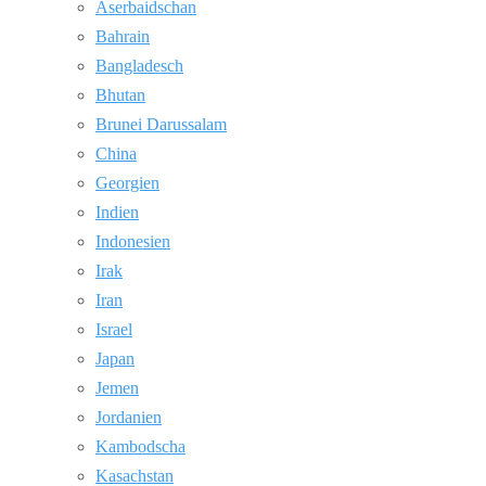
Aserbaidschan
Bahrain
Bangladesch
Bhutan
Brunei Darussalam
China
Georgien
Indien
Indonesien
Irak
Iran
Israel
Japan
Jemen
Jordanien
Kambodscha
Kasachstan