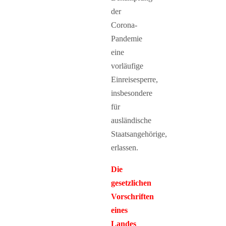
der
Corona-
Pandemie
eine
vorläufige
Einreisesperre,
insbesondere
für
ausländische
Staatsangehörige,
erlassen.
Die
gesetzlichen
Vorschriften
eines
Landes