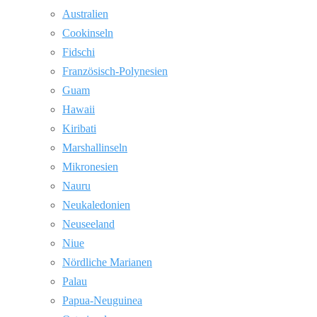
Australien
Cookinseln
Fidschi
Französisch-Polynesien
Guam
Hawaii
Kiribati
Marshallinseln
Mikronesien
Nauru
Neukaledonien
Neuseeland
Niue
Nördliche Marianen
Palau
Papua-Neuguinea