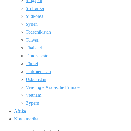
Singapur
Sri Lanka
Südkorea
Syrien
Tadschikistan
Taiwan
Thailand
Timor-Leste
Türkei
Turkmenistan
Usbekistan
Vereinigte Arabische Emirate
Vietnam
Zypern
Afrika
Nordamerika