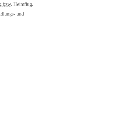
ug
bzw.
Heimflug.
ndlungs- und