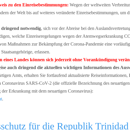
is zu den Einreisebestimmungen:
Wegen der weltweiten Verbreitu
ändern der Welt bis auf weiteres veränderte Einreisebestimmungen, um
s
dringend notwendig
, sich vor der Abreise bei den Auslandsvertretun
ndigen, welche Einreiseregelungen wegen der Atemwegserkrankung CO
 von Maßnahmen zur Bekämpfung der Corona-Pandemie eine vorläufige
 Staatsangehörige, erlassen.
ten eines Landes können sich jederzeit ohne Vorankündigung verä
eise auch dringend die aktuellen wichtigen Informationen des Aus
tigen Amts, erhalten Sie fortlaufend aktualisierte Reiseinformationen
 Coronavirus SARS-CoV-2 (die offizielle Bezeichnung des neuartige
ng der Erkrankung mit dem neuartigen Coronavirus):
t
.
schutz für die Republik Trinida