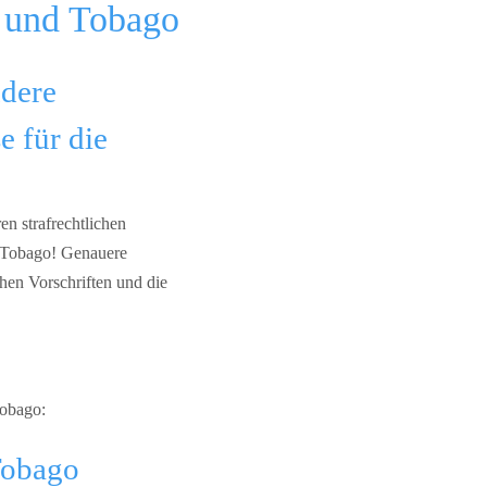
d und Tobago
ndere
e für die
en strafrechtlichen
d Tobago! Genauere
chen Vorschriften und die
Tobago:
Tobago