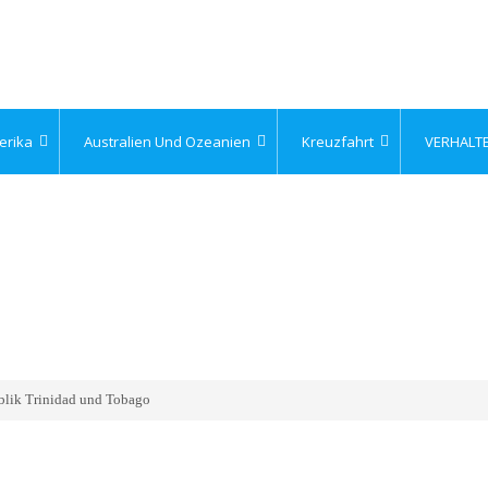
erika
Australien Und Ozeanien
Kreuzfahrt
VERHALT
ublik Trinidad und Tobago