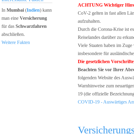
ACHTUNG Wichtiger Hinwe
In
Mumbai
(
Indien
) kann
CoV-2 gelten in fast allen L
man eine
Versicherung
aufzuhalten.
für das
Schwarzfahren
Durch die Corona-Krise ist e
abschließen.
Reiselandes darüber zu erku
Weitere Fakten
Viele Staaten haben im Zuge
insbesondere für ausländische
Die gesetzlichen Vorschrif
Beachten Sie vor Ihrer Abr
folgenden Website des Auswär
Warnhinweise zum neuartigen
19 (die offizielle Bezeichnu
COVID-19 - Auswärtiges Am
Versicherungs