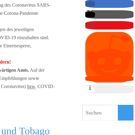
ng des Coronavirus SARS-
 die Corona-Pandemie
gen des jeweiligen
VID-19 einzuhalten sind.
 Einreisesperre,
ndern!
wärtigen Amts.
Auf der
, Empfehlungen sowie
n Coronavirus)
bzw.
COVID-
d und Tobago