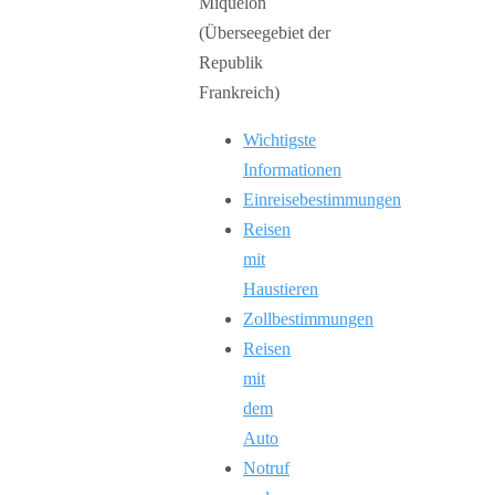
Wichtigste
Informationen
Einreisebestimmungen
Reisen
mit
Haustieren
Zollbestimmungen
Reisen
mit
dem
Auto
Notruf