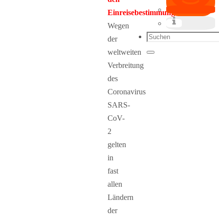
Einreisebestimmungen:
Wegen
Suchen
der
nach:
weltweiten
Suchen
Verbreitung
des
Coronavirus
SARS-
CoV-
2
gelten
in
fast
allen
Ländern
der