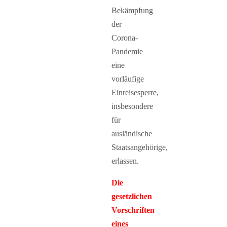
Bekämpfung
der
Corona-
Pandemie
eine
vorläufige
Einreisesperre,
insbesondere
für
ausländische
Staatsangehörige,
erlassen.
Die
gesetzlichen
Vorschriften
eines