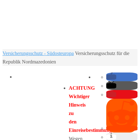
Home
Versicherungsschutz - Südosteuropa
Versicherungsschutz für die
Republik Nordmazedonien
ACHTUNG
Wichtiger
Hinweis
zu
den
Einreisebestimmungen:
Wegen