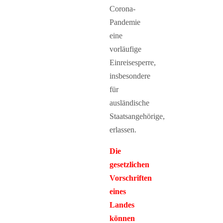
Corona-
Pandemie
eine
vorläufige
Einreisesperre,
insbesondere
für
ausländische
Staatsangehörige,
erlassen.
Die
gesetzlichen
Vorschriften
eines
Landes
können