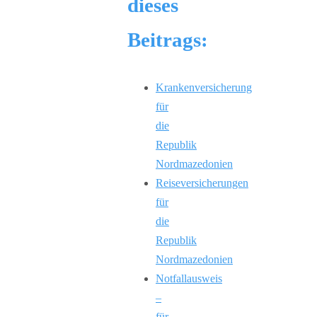
dieses
Beitrags:
Krankenversicherung
für
die
Republik
Nordmazedonien
Reiseversicherungen
für
die
Republik
Nordmazedonien
Notfallausweis
–
für