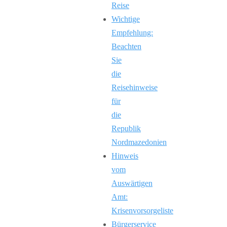
Reise
Wichtige
Empfehlung:
Beachten
Sie
die
Reisehinweise
für
die
Republik
Nordmazedonien
Hinweis
vom
Auswärtigen
Amt:
Krisenvorsorgeliste
Bürgerservice