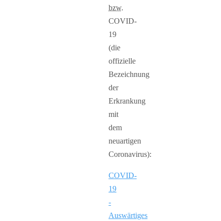
bzw.
COVID-
19
(die
offizielle
Bezeichnung
der
Erkrankung
mit
dem
neuartigen
Coronavirus):
COVID-
19
-
Auswärtiges