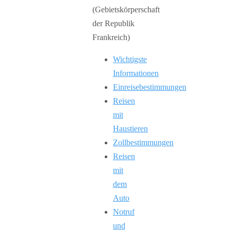
Wichtigste
Informationen
Einreisebestimmungen
Reisen
mit
Haustieren
Zollbestimmungen
Reisen
mit
dem
Auto
Notruf
und