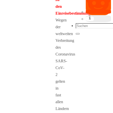
den
Einreisebestimmungen:
Wegen
Suchen
der
nach:
weltweiten
Suchen
Verbreitung
des
Coronavirus
SARS-
CoV-
2
gelten
in
fast
allen
Ländern