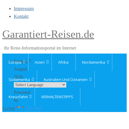
Impressum
Kontakt
Garantiert-Reisen.de
Ihr Reise-Informationsportal im Internet
Freitag, 7.
Europa
Asien
Afrika
Nordamerika
August
2026
Südamerika
Australien Und Ozeanien
Powered
Kreuzfahrt
VERHALTENSTIPPS
by
Translate
CLOSE