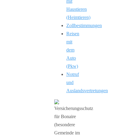
mit
Haustieren
(Heimtieren)
Zollbestimmungen
Reisen
mit
dem
Auto
(Pkw)
Notruf
und
Auslandsvertretungen