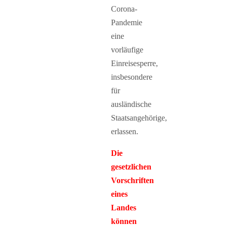
Corona-
Pandemie
eine
vorläufige
Einreisesperre,
insbesondere
für
ausländische
Staatsangehörige,
erlassen.
Die
gesetzlichen
Vorschriften
eines
Landes
können