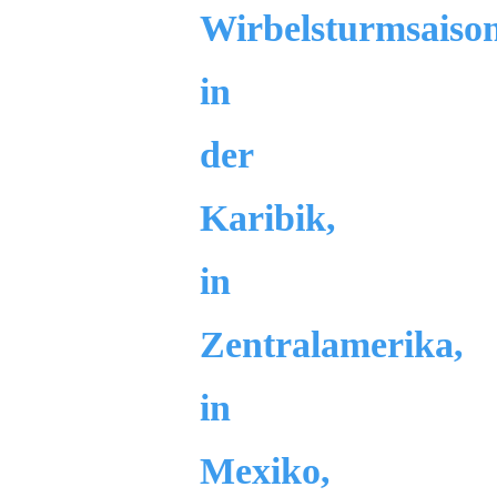
Wirbelsturmsaiso
in
der
Karibik,
in
Zentralamerika,
in
Mexiko,