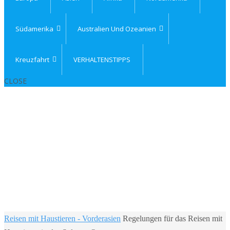
Südamerika
Australien Und Ozeanien
Kreuzfahrt
VERHALTENSTIPPS
CLOSE
Home
Reisen mit Haustieren - Vorderasien
Regelungen für das Reisen mit