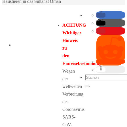
Haustieren in das Sultanat Oman
ACHTUNG
Wichtiger
Hinweis
zu
den
Einreisebestimmungen:
Wegen
Suchen
der
nach:
weltweiten
Suchen
Verbreitung
des
Coronavirus
SARS-
CoV-