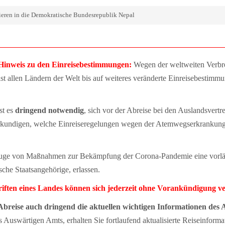
ieren in die Demokratische Bundesrepublik Nepal
nweis zu den Einreisebestimmungen:
Wegen der weltweiten Verbre
t allen Ländern der Welt bis auf weiteres veränderte Einreisebestimm
st es
dringend notwendig
, sich vor der Abreise bei den Auslandsvertr
erkundigen, welche Einreiseregelungen wegen der Atemwegserkranku
Zuge von Maßnahmen zur Bekämpfung der Corona-Pandemie eine vorläuf
sche Staatsangehörige, erlassen.
hriften eines Landes können sich jederzeit ohne Vorankündigung v
Abreise auch dringend die aktuellen wichtigen Informationen des
s Auswärtigen Amts, erhalten Sie fortlaufend aktualisierte Reiseinfor