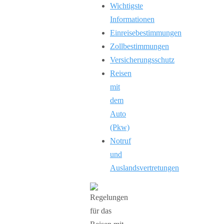
Wichtigste
Informationen
Einreisebestimmungen
Zollbestimmungen
Versicherungsschutz
Reisen
mit
dem
Auto
(Pkw)
Notruf
und
Auslandsvertretungen