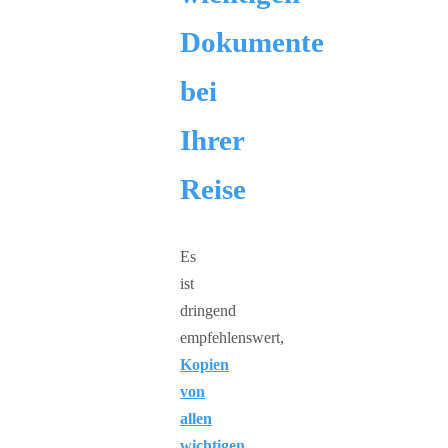
Dokumente
bei
Ihrer
Reise
Es
ist
dringend
empfehlenswert,
Kopien
von
allen
wichtigen