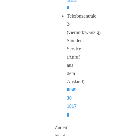
0
Telefonzentrale
24
(vierundzwanzig)-
Stunden-
Service
(Anruf
aus
dem
Ausland):
0049
30
1817
0
Zudem
bietet