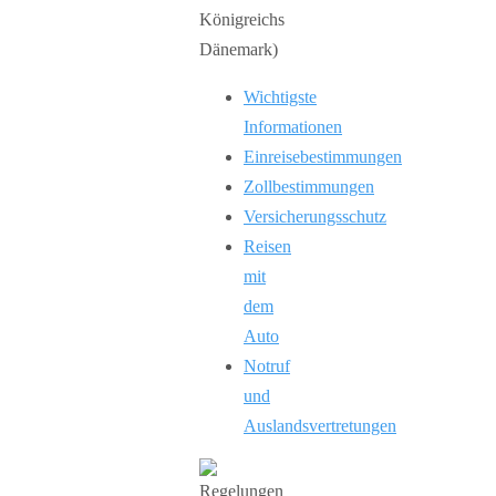
Wichtigste
Informationen
Einreisebestimmungen
Zollbestimmungen
Versicherungsschutz
Reisen
mit
dem
Auto
Notruf
und
Auslandsvertretungen