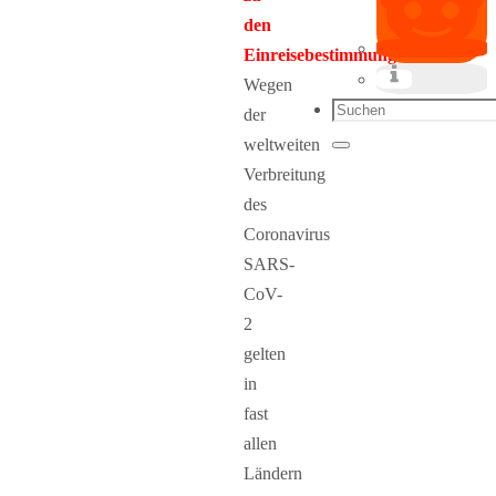
den
Einreisebestimmungen:
Wegen
Suchen
der
nach:
weltweiten
Suchen
Verbreitung
des
Coronavirus
SARS-
CoV-
2
gelten
in
fast
allen
Ländern