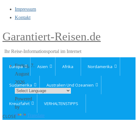
Impressum
Kontakt
Garantiert-Reisen.de
Ihr Reise-Informationsportal im Internet
Freitag, 7.
Europa
Asien
Afrika
Nordamerika
August
2026
Südamerika
Australien Und Ozeanien
Powered
Kreuzfahrt
VERHALTENSTIPPS
by
Translate
CLOSE