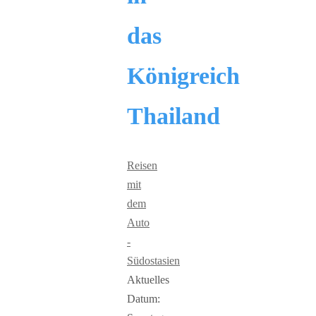
das
Königreich
Thailand
Reisen
mit
dem
Auto
-
Südostasien
Aktuelles
Datum: