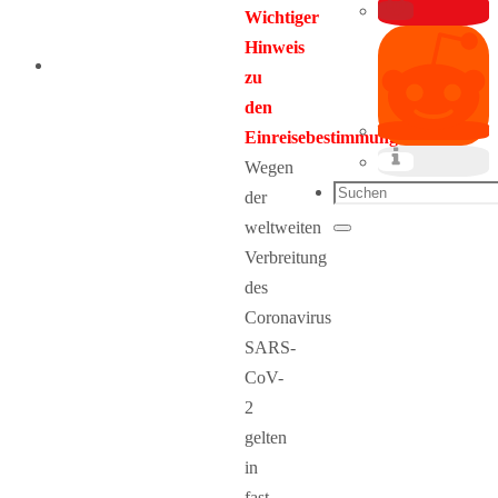
Wichtiger
Hinweis
zu
den
Einreisebestimmungen:
Wegen
Suchen
der
nach:
weltweiten
Suchen
Verbreitung
des
Coronavirus
SARS-
CoV-
2
gelten
in
fast