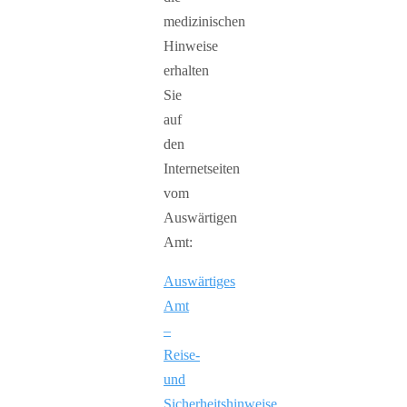
medizinischen
Hinweise
erhalten
Sie
auf
den
Internetseiten
vom
Auswärtigen
Amt:
Auswärtiges
Amt
–
Reise-
und
Sicherheitshinweise