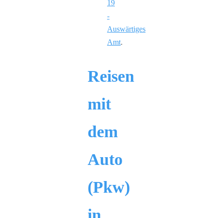
19
-
Auswärtiges
Amt
.
Reisen
mit
dem
Auto
(Pkw)
in