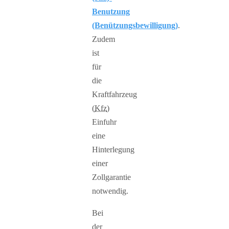
Benutzung
(Benützungsbewilligung)
.
Zudem
ist
für
die
Kraftfahrzeug
(
Kfz
)
Einfuhr
eine
Hinterlegung
einer
Zollgarantie
notwendig.
Bei
der