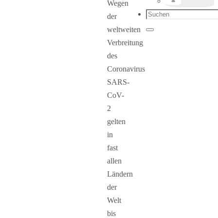
Wegen
Suchen
der
nach:
weltweiten
Suchen
Verbreitung
des
Coronavirus
SARS-
CoV-
2
gelten
in
fast
allen
Ländern
der
Welt
bis