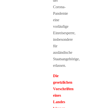
der
Corona-
Pandemie
eine
vorläufige
Einreisesperre,
insbesondere
für
ausländische
Staatsangehörige,
erlassen.
Die
gesetzlichen
Vorschriften
eines
Landes