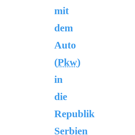
mit
dem
Auto
(
Pkw
)
in
die
Republik
Serbien