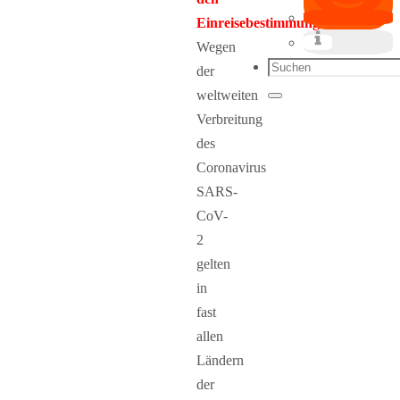
Einreisebestimmungen:
Wegen
Suchen
der
nach:
weltweiten
Suchen
Verbreitung
des
Coronavirus
SARS-
CoV-
2
gelten
in
fast
allen
Ländern
der