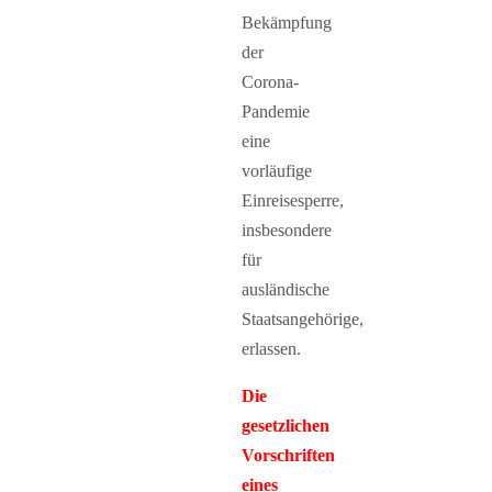
Bekämpfung
der
Corona-
Pandemie
eine
vorläufige
Einreisesperre,
insbesondere
für
ausländische
Staatsangehörige,
erlassen.
Die
gesetzlichen
Vorschriften
eines