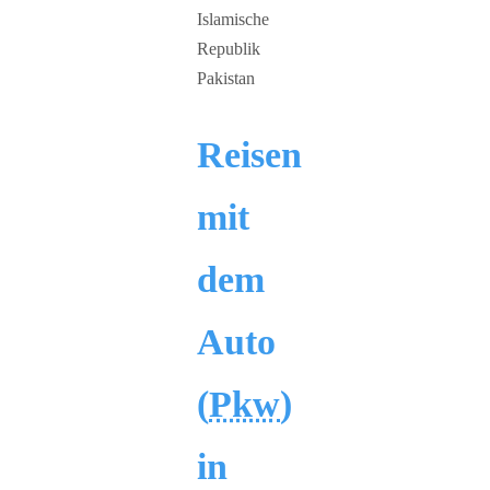
Reisen
mit
dem
Auto
(
Pkw
)
in