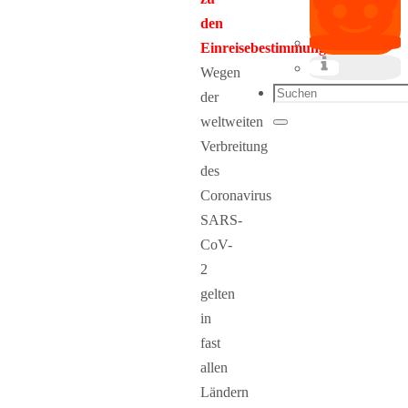
den
Einreisebestimmungen:
Wegen
Suchen
der
nach:
weltweiten
Suchen
Verbreitung
des
Coronavirus
SARS-
CoV-
2
gelten
in
fast
allen
Ländern