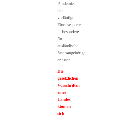
Pandemie
eine
vorläufige
Einreisesperre,
insbesondere
für
ausländische
Staatsangehörige,
erlassen.
Die
gesetzlichen
Vorschriften
eines
Landes
können
sich