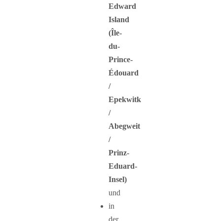
Edward
Island
(Île-
du-
Prince-
Édouard
/
Epekwitk
/
Abegweit
/
Prinz-
Eduard-
Insel)
und
in
der