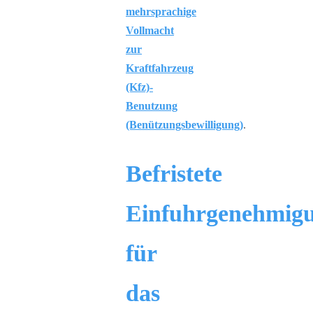
mehrsprachige
Vollmacht
zur
Kraftfahrzeug
(Kfz)-
Benutzung
(Benützungsbewilligung)
.
Befristete
Einfuhrgenehmig
für
das