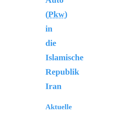
(
Pkw
)
in
die
Islamische
Republik
Iran
Aktuelle