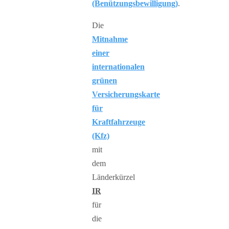
(Benützungsbewilligung)
.
Die
Mitnahme
einer
internationalen
grünen
Versicherungskarte
für
Kraftfahrzeuge
(Kfz)
mit
dem
Länderkürzel
IR
für
die