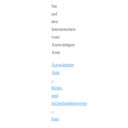
Sie
auf
den
Internetseiten
vom
Auswärtigen
Amt:
Auswärtiges
Amt
–
Reise-
und
Sicherheitshinweise
–
Iran
.