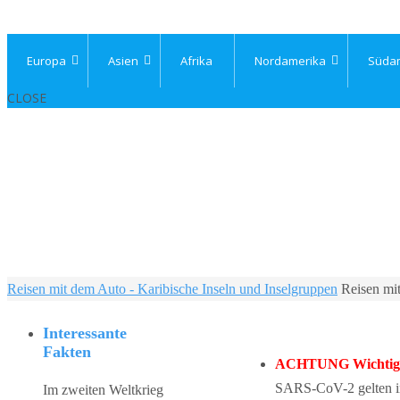
Europa
Asien
Afrika
Nordamerika
Süda
CLOSE
Home
Reisen mit dem Auto - Karibische Inseln und Inselgruppen
Reisen mi
Interessante
Fakten
ACHTUNG Wichtiger
SARS-CoV-2 gelten in 
Im zweiten Weltkrieg