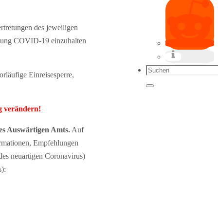
ertretungen des jeweiligen
nkung COVID-19 einzuhalten
Suchen
läufige Einreisesperre,
nach:
Suchen
g verändern!
des Auswärtigen Amts.
Auf
formationen, Empfehlungen
es neuartigen Coronavirus)
):