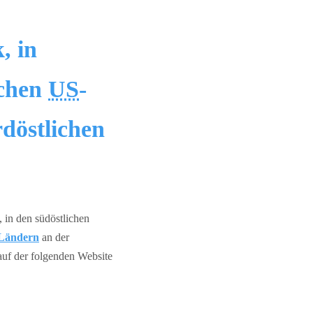
, in
ichen
US
-
döstlichen
, in den südöstlichen
 Ländern
an der
auf der folgenden Website