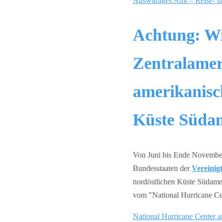
Auswärtiges Amt – Reise- u
Achtung: Wi
Zentralamer
amerikanisc
Küste Süda
Von Juni bis Ende November
Bundesstaaten der
Vereinig
nordöstlichen Küste Südamer
vom "National Hurricane Cen
National Hurricane Center a