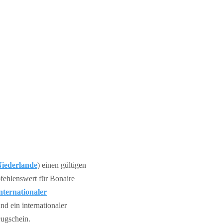
Niederlande
) einen gültigen
pfehlenswert für Bonaire
nternationaler
d ein internationaler
eugschein.