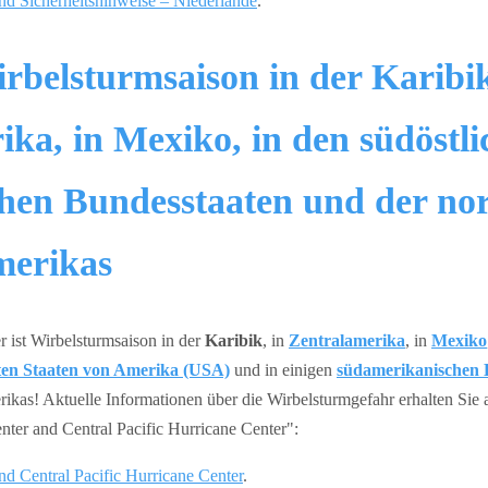
nd Sicherheitshinweise – Niederlande
.
rbelsturmsaison in der Karibik
ika, in Mexiko, in den südöstl
hen Bundesstaaten und der nor
merikas
 ist Wirbelsturmsaison in der
Karibik
, in
Zentralamerika
, in
Mexiko
ten Staaten von Amerika (USA)
und in einigen
südamerikanischen
ikas! Aktuelle Informationen über die Wirbelsturmgefahr erhalten Sie 
ter and Central Pacific Hurricane Center":
nd Central Pacific Hurricane Center
.