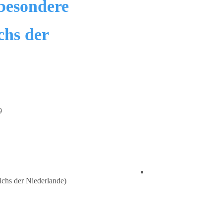
besondere
chs der
9