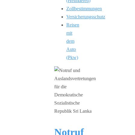
(Heimtieren)
Zollbestimmungen
Versicherungsschutz
Reisen
mit
dem
Auto
(Pkw)
Notruf