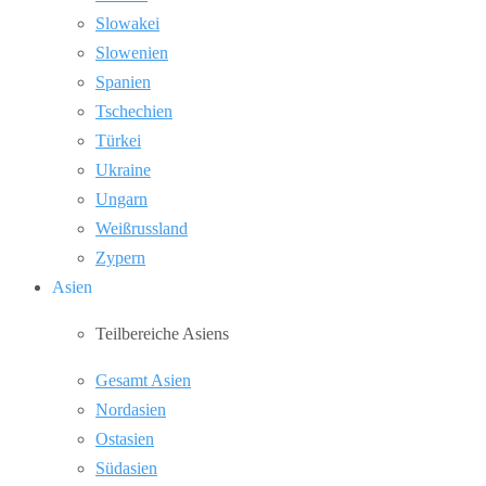
Slowakei
Slowenien
Spanien
Tschechien
Türkei
Ukraine
Ungarn
Weißrussland
Zypern
Asien
Teilbereiche Asiens
Gesamt Asien
Nordasien
Ostasien
Südasien