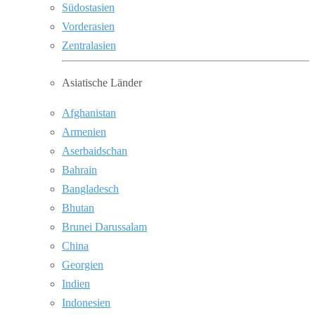
Südostasien
Vorderasien
Zentralasien
Asiatische Länder
Afghanistan
Armenien
Aserbaidschan
Bahrain
Bangladesch
Bhutan
Brunei Darussalam
China
Georgien
Indien
Indonesien