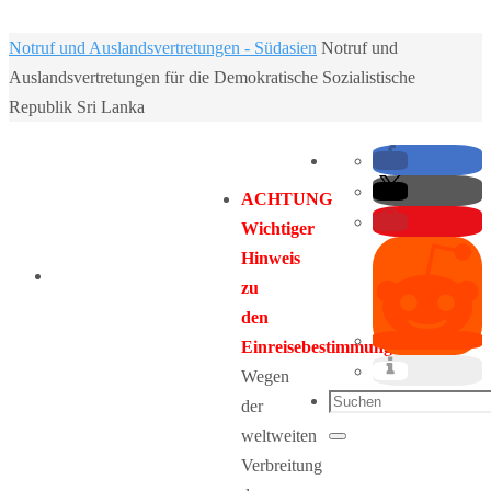
Home
Notruf und Auslandsvertretungen - Südasien
Notruf und
Auslandsvertretungen für die Demokratische Sozialistische
Republik Sri Lanka
ACHTUNG
Wichtiger
Hinweis
zu
den
Einreisebestimmungen:
Wegen
Suchen
der
nach:
weltweiten
Suchen
Verbreitung