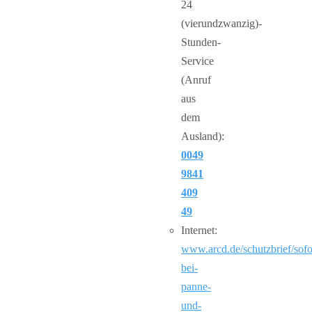
24
(vierundzwanzig)-
Stunden-
Service
(Anruf
aus
dem
Ausland):
0049
9841
409
49
Internet:
www.arcd.de/schutzbrief/sofor
bei-
panne-
und-