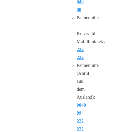
040
00
Pannenhilfe
–
Kurzwahl
Mobilfunknetz:
222
222
Pannenhilfe
(Anruf
aus
dem
Ausland):
0049
89
222
222