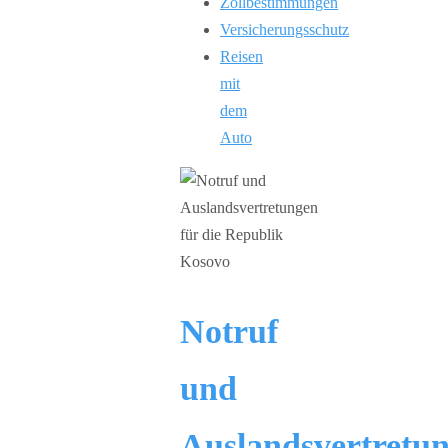
Zollbestimmungen
Versicherungsschutz
Reisen
mit
dem
Auto
Notruf
und
Auslandsvertretu