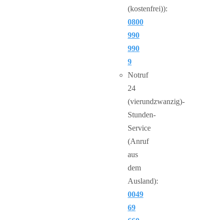
(kostenfrei)):
0800
990
990
9
Notruf
24
(vierundzwanzig)-
Stunden-
Service
(Anruf
aus
dem
Ausland):
0049
69