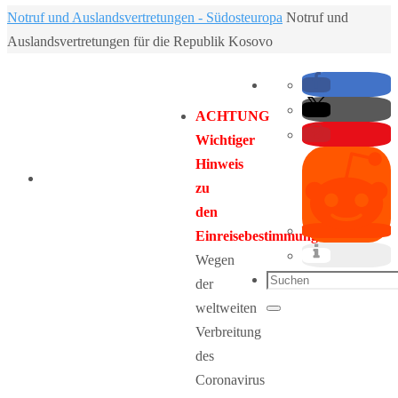
Home
Notruf und Auslandsvertretungen - Südosteuropa
Notruf und
Auslandsvertretungen für die Republik Kosovo
ACHTUNG
Wichtiger
Hinweis
zu
den
Einreisebestimmungen:
Wegen
Suchen
der
nach:
weltweiten
Suchen
Verbreitung
des
Coronavirus