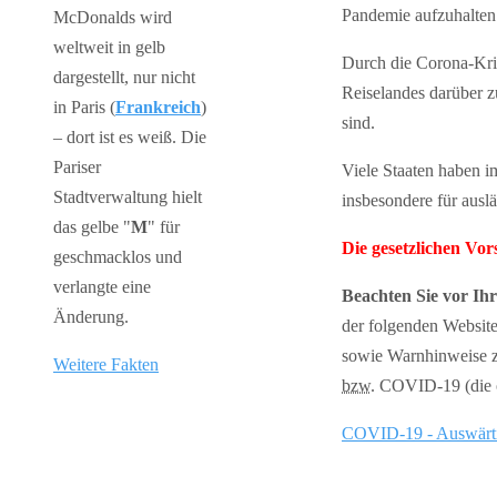
Pandemie aufzuhalten
McDonalds wird
weltweit in gelb
Durch die Corona-Kris
dargestellt, nur nicht
Reiselandes darüber 
in Paris (
Frankreich
)
sind.
– dort ist es weiß. Die
Pariser
Viele Staaten haben 
Stadtverwaltung hielt
insbesondere für auslä
das gelbe "
M
" für
Die gesetzlichen Vo
geschmacklos und
verlangte eine
Beachten Sie vor Ih
Änderung.
der folgenden Website
sowie Warnhinweise z
Weitere Fakten
bzw.
COVID-19 (die of
COVID-19 - Auswärt