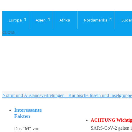
Europa
Asien
Afrika
Nordamerika
Süda
CLOSE
Home
Notruf und Auslandsvertretungen - Karibische Inseln und Inselgrupp
Interessante
Fakten
ACHTUNG Wichtiger
SARS-CoV-2 gelten in 
Das "
M
" von