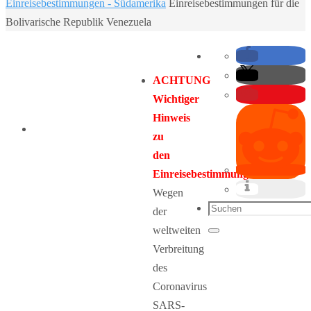
Home
Einreisebestimmungen - Südamerika
Einreisebestimmungen für die
Bolivarische Republik Venezuela
ACHTUNG
Wichtiger
Hinweis
zu
den
Einreisebestimmungen:
Wegen
Suchen
der
nach:
weltweiten
Suchen
Verbreitung
des
Coronavirus
SARS-