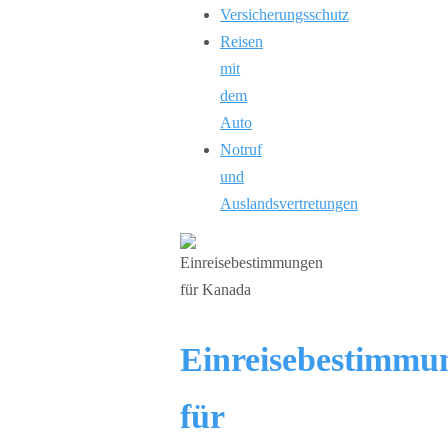
Versicherungsschutz
Reisen
mit
dem
Auto
Notruf
und
Auslandsvertretungen
Einreisebestimmu
für