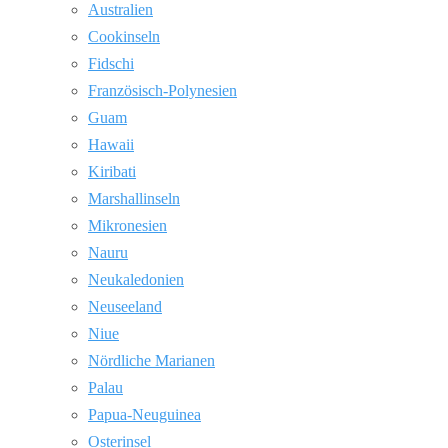
Australien
Cookinseln
Fidschi
Französisch-Polynesien
Guam
Hawaii
Kiribati
Marshallinseln
Mikronesien
Nauru
Neukaledonien
Neuseeland
Niue
Nördliche Marianen
Palau
Papua-Neuguinea
Osterinsel