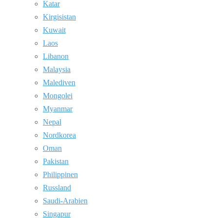
Katar
Kirgisistan
Kuwait
Laos
Libanon
Malaysia
Malediven
Mongolei
Myanmar
Nepal
Nordkorea
Oman
Pakistan
Philippinen
Russland
Saudi-Arabien
Singapur