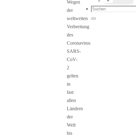
Wegen
Suchen
der
nach:
weltweiten
Suchen
Verbreitung
des
Coronavirus
SARS-
CoV-
2
gelten
in
fast
allen
Ländern
der
Welt
bis