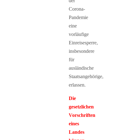
der
Corona-
Pandemie
eine
vorläufige
Einreisesperre,
insbesondere
für
ausländische
Staatsangehörige,
erlassen.
Die
gesetzlichen
Vorschriften
eines
Landes